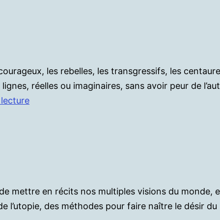
vraiment
?
ourageux, les rebelles, les transgressifs, les centaur
ignes, réelles ou imaginaires, sans avoir peur de l’au
Tenir
 lecture
debout
t de mettre en récits nos multiples visions du monde,
de l’utopie, des méthodes pour faire naître le désir du