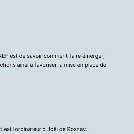
IGREF est de savoir comment faire émerger,
chons ainsi à favoriser la mise en place de
Un
ujet
e
ouvernance
our
’entreprise
 est l’ordinateur » Joël de Rosnay.