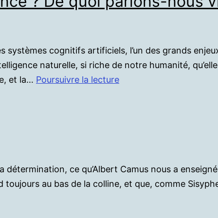
gence ? De quoi parlons-nous v
presque
certain
systèmes cognitifs artificiels, l’un des grands enje
elligence naturelle, si riche de notre humanité, qu’ell
Vous
e, et la…
Poursuivre la lecture
avez
dit
…
intelligence
?
De
 détermination, ce qu’Albert Camus nous a enseigné, q
quoi
toujours au bas de la colline, et que, comme Sisyphe,
parlons-
nous