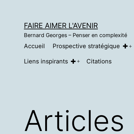
Aller
au
FAIRE AIMER L'AVENIR
contenu
Bernard Georges – Penser en complexité
Accueil
Prospective stratégique
Ou
le
Liens inspirants
Citations
Ouvrir
m
le
menu
Articles