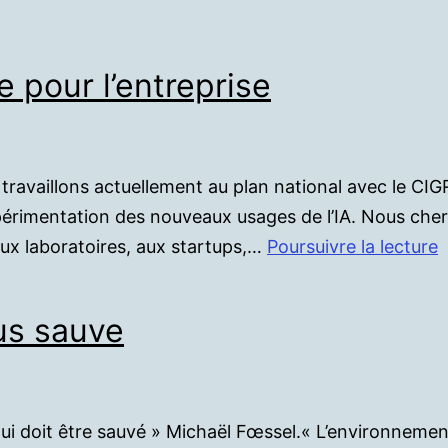
 pour l’entreprise
us travaillons actuellement au plan national avec le C
xpérimentation des nouveaux usages de l’IA. Nous cher
aux laboratoires, aux startups,…
Poursuivre la lecture
s
d
us sauve
g
p
l
i doit être sauvé » Michaël Fœssel.« L’environnement