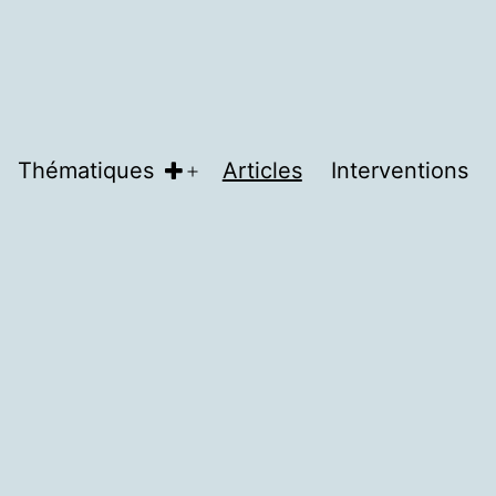
Thématiques
Articles
Interventions
vrir
Ouvrir
le
enu
menu