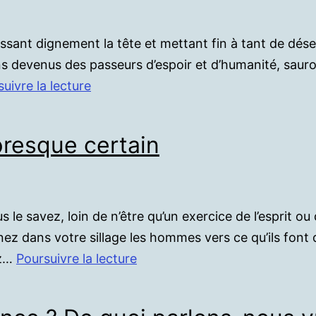
essant dignement la tête et mettant fin à tant de d
ns devenus des passeurs d’espoir et d’humanité, sauron
Je
uivre la lecture
vous
attendais
presque certain
depuis
longtemps
ous le savez, loin de n’être qu’un exercice de l’esprit o
nez dans votre sillage les hommes vers ce qu’ils font d
Quand
ez…
Poursuivre la lecture
l’impossible
est